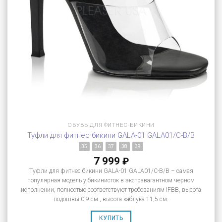
ОБУВЬ ДЛЯ ФИТНЕС-БИКИНИ
Туфли для фитнес бикини GALA-01 GALA01/C-B/B
35
36
37
38
39
7 999
₽
Туфли для фитнес бикини GALA-01 GALA01/C-B/B – самая
популярная модель у бикинисток в экстравагантном черном
исполнении, полностью соответствуют требованиям IFBB, высота
подошвы 0,9 см., высота каблука 11,5 см.
КУПИТЬ