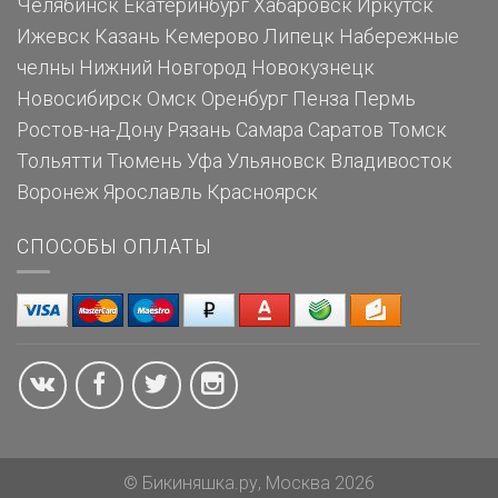
Челябинск
Екатеринбург
Хабаровск
Иркутск
Ижевск
Казань
Кемерово
Липецк
Набережные
челны
Нижний Новгород
Новокузнецк
Новосибирск
Омск
Оренбург
Пенза
Пермь
Ростов-на-Дону
Рязань
Самара
Саратов
Томск
Тольятти
Тюмень
Уфа
Ульяновск
Владивосток
Воронеж
Ярославль
Красноярск
СПОСОБЫ ОПЛАТЫ
© Бикиняшка.ру, Москва 2026