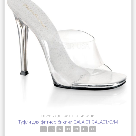
ОБУВЬ ДЛЯ ФИТНЕС-БИКИНИ
Туфли для фитнес бикини GALA-01 GALA01/C/M
35
36
37
38
39
40
41