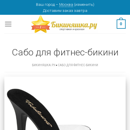
Skip
Ваш город
–
Москва
(
изменить
)
Доставим заказ
завтра
to
content
0
Сабо для фитнес-бикини
БИКИНЯШКА.РУ
»
САБО ДЛЯ ФИТНЕС-БИКИНИ