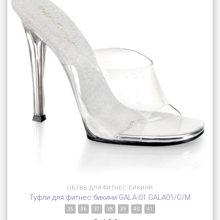
ОБУВЬ ДЛЯ ФИТНЕС-БИКИНИ
Туфли для фитнес бикини GALA-01 GALA01/C/M
35
36
37
38
39
40
41