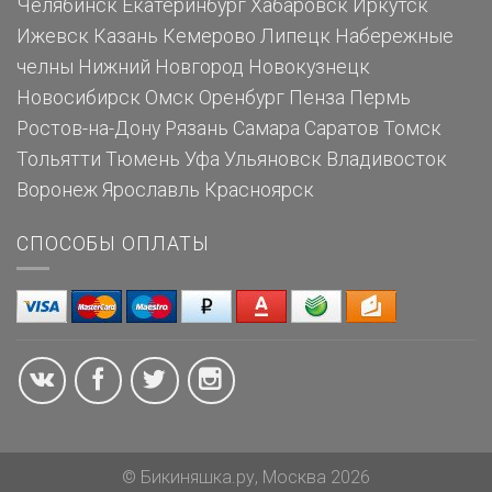
Челябинск
Екатеринбург
Хабаровск
Иркутск
Ижевск
Казань
Кемерово
Липецк
Набережные
челны
Нижний Новгород
Новокузнецк
Новосибирск
Омск
Оренбург
Пенза
Пермь
Ростов-на-Дону
Рязань
Самара
Саратов
Томск
Тольятти
Тюмень
Уфа
Ульяновск
Владивосток
Воронеж
Ярославль
Красноярск
СПОСОБЫ ОПЛАТЫ
© Бикиняшка.ру, Москва 2026