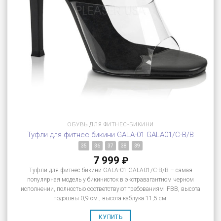
ОБУВЬ ДЛЯ ФИТНЕС-БИКИНИ
Туфли для фитнес бикини GALA-01 GALA01/C-B/B
35
36
37
38
39
7 999
₽
Туфли для фитнес бикини GALA-01 GALA01/C-B/B – самая
популярная модель у бикинисток в экстравагантном черном
исполнении, полностью соответствуют требованиям IFBB, высота
подошвы 0,9 см., высота каблука 11,5 см.
КУПИТЬ