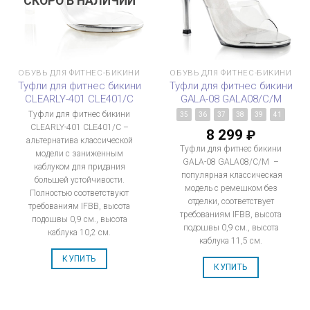
СКОРО В НАЛИЧИИ
ОБУВЬ ДЛЯ ФИТНЕС-БИКИНИ
ОБУВЬ ДЛЯ ФИТНЕС-БИКИНИ
Туфли для фитнес бикини
Туфли для фитнес бикини
CLEARLY-401 CLE401/C
GALA-08 GALA08/C/M
Туфли для фитнес бикини
35
36
37
38
39
41
CLEARLY-401 CLE401/C –
8 299
₽
альтернатива классической
Туфли для фитнес бикини
модели с заниженным
GALA-08 GALA08/C/M –
каблуком для придания
популярная классическая
большей устойчивости.
модель с ремешком без
Полностью соответствуют
отделки, соответствует
требованиям IFBB, высота
требованиям IFBB, высота
подошвы 0,9 см., высота
подошвы 0,9 см., высота
каблука 10,2 см.
каблука 11,5 см.
КУПИТЬ
КУПИТЬ