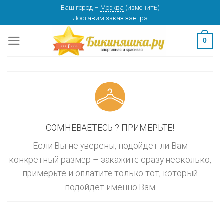
Skip
Ваш город
–
Москва
(
изменить
)
изменить
МОСКВА
Доставим заказ
завтра
to
content
0
СОМНЕВАЕТЕСЬ ? ПРИМЕРЬТЕ!
Если Вы не уверены, подойдет ли Вам
конкретный размер – закажите сразу несколько,
примерьте и оплатите только тот, который
подойдет именно Вам