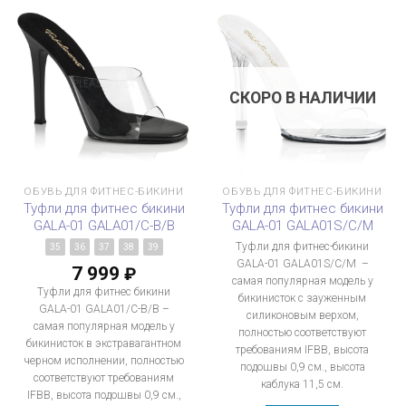
СКОРО В НАЛИЧИИ
ОБУВЬ ДЛЯ ФИТНЕС-БИКИНИ
ОБУВЬ ДЛЯ ФИТНЕС-БИКИНИ
Туфли для фитнес бикини
Туфли для фитнес бикини
GALA-01 GALA01/C-B/B
GALA-01 GALA01S/C/M
Туфли для фитнес-бикини
35
36
37
38
39
GALA-01 GALA01S/C/M –
7 999
₽
самая популярная модель у
Туфли для фитнес бикини
бикинисток с зауженным
GALA-01 GALA01/C-B/B –
силиконовым верхом,
самая популярная модель у
полностью соответствуют
бикинисток в экстравагантном
требованиям IFBB, высота
черном исполнении, полностью
подошвы 0,9 см., высота
соответствуют требованиям
каблука 11,5 см.
IFBB, высота подошвы 0,9 см.,