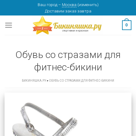
Skip
Ваш город
–
Москва
(
изменить
)
Доставим заказ
завтра
to
content
0
Обувь со стразами для
фитнес-бикини
БИКИНЯШКА.РУ
»
ОБУВЬ СО СТРАЗАМИ ДЛЯ ФИТНЕС-БИКИНИ