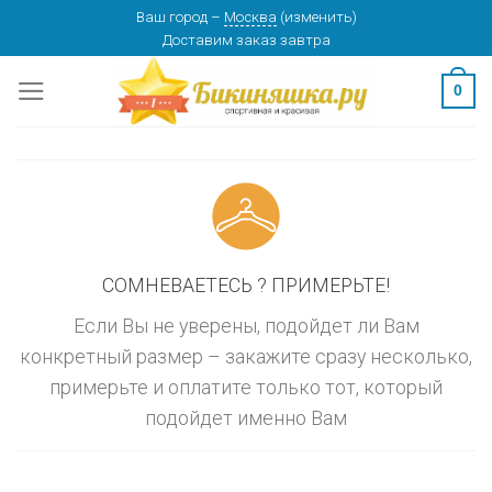
Skip
Ваш город
–
Москва
(
изменить
)
изменить
МОСКВА
Доставим заказ
завтра
to
content
0
СОМНЕВАЕТЕСЬ ? ПРИМЕРЬТЕ!
Если Вы не уверены, подойдет ли Вам
конкретный размер – закажите сразу несколько,
примерьте и оплатите только тот, который
подойдет именно Вам