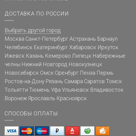
ДОСТАВКА ПО РОССИИ
Выбрать другой город
Москва
Санкт-Петербург
Астрахань
Барнаул
Челябинск
Екатеринбург
Хабаровск
Иркутск
Ижевск
Казань
Кемерово
Липецк
Набережные
челны
Нижний Новгород
Новокузнецк
Новосибирск
Омск
Оренбург
Пенза
Пермь
Ростов-на-Дону
Рязань
Самара
Саратов
Томск
Тольятти
Тюмень
Уфа
Ульяновск
Владивосток
Воронеж
Ярославль
Красноярск
СПОСОБЫ ОПЛАТЫ