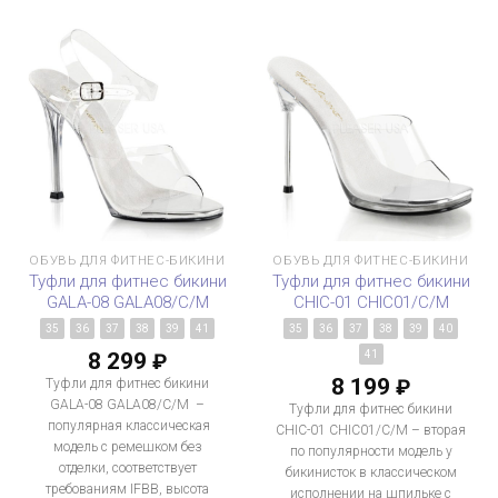
ОБУВЬ ДЛЯ ФИТНЕС-БИКИНИ
ОБУВЬ ДЛЯ ФИТНЕС-БИКИНИ
Туфли для фитнес бикини
Туфли для фитнес бикини
GALA-08 GALA08/C/M
CHIC-01 CHIC01/C/M
35
36
37
38
39
41
35
36
37
38
39
40
8 299
41
₽
8 199
₽
Туфли для фитнес бикини
GALA-08 GALA08/C/M –
Туфли для фитнес бикини
популярная классическая
CHIC-01 CHIC01/C/M – вторая
модель с ремешком без
по популярности модель у
отделки, соответствует
бикинисток в классическом
требованиям IFBB, высота
исполнении на шпильке с