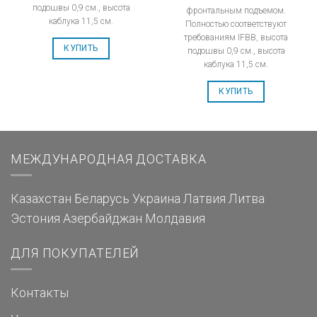
подошвы 0,9 см., высота
фронтальным подъемом.
каблука 11,5 см.
Полностью соответствуют
требованиям IFBB, высота
КУПИТЬ
подошвы 0,9 см., высота
каблука 11,5 см.
КУПИТЬ
МЕЖДУНАРОДНАЯ ДОСТАВКА
Казахстан
Беларусь
Украина
Латвия
Литва
Эстония
Азербайджан
Молдавия
ДЛЯ ПОКУПАТЕЛЕЙ
Контакты