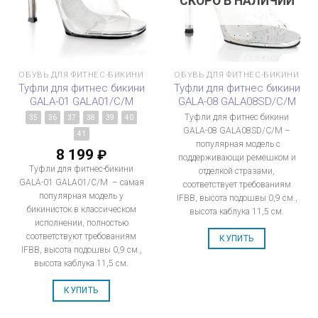
СКОРО В НАЛИЧИИ
ОБУВЬ ДЛЯ ФИТНЕС-БИКИНИ
ОБУВЬ ДЛЯ ФИТНЕС-БИКИНИ
Туфли для фитнес бикини
Туфли для фитнес бикини
GALA-01 GALA01/C/M
GALA-08 GALA08SD/C/M
Туфли для фитнес бикини
35
36
37
38
39
40
GALA-08 GALA08SD/C/M –
41
популярная модель с
8 199
₽
поддерживающи ремешком и
Туфли для фитнес-бикини
отделкой стразами,
GALA-01 GALA01/C/M – самая
соответствует требованиям
популярная модель у
IFBB, высота подошвы 0,9 см.,
бикинисток в классическом
высота каблука 11,5 см.
исполнении, полностью
соответствуют требованиям
КУПИТЬ
IFBB, высота подошвы 0,9 см.,
высота каблука 11,5 см.
КУПИТЬ