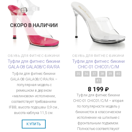
СКОРО В НАЛИЧИИ
ОБУВЬ ДЛЯ ФИТНЕС-БИКИНИ
ОБУВЬ ДЛЯ ФИТНЕС-БИКИНИ
Туфли для фитнес бикини
Туфли для фитнес бикини
GALA-08 GALA08/C-RA/RA
CHIC-01 CHIC01/C/M
Туфли для фитнес бикини
35
36
37
38
39
40
GALA-08 GALA08/C-RA/RA –
41
популярная модель с
8 199
₽
ремешком в дерзком
Туфли для фитнес бикини
«малиновом» исполнении,
CHIC-01 CHIC01/C/M – вторая
соответствует требованиям
по популярности модель у
IFBB, высота подошвы 0,9 см.,
бикинисток в классическом
высота каблука 11,5 см.
исполнении на шпильке с
фронтальным подъемом.
КУПИТЬ
Полностью соответствуют