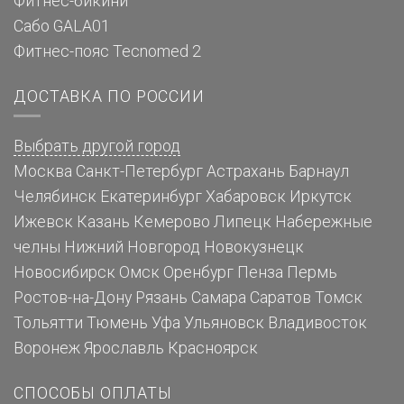
Фитнес-бикини
Сабо GALA01
Фитнес-пояс Tecnomed 2
ДОСТАВКА ПО РОССИИ
Выбрать другой город
Москва
Санкт-Петербург
Астрахань
Барнаул
Челябинск
Екатеринбург
Хабаровск
Иркутск
Ижевск
Казань
Кемерово
Липецк
Набережные
челны
Нижний Новгород
Новокузнецк
Новосибирск
Омск
Оренбург
Пенза
Пермь
Ростов-на-Дону
Рязань
Самара
Саратов
Томск
Тольятти
Тюмень
Уфа
Ульяновск
Владивосток
Воронеж
Ярославль
Красноярск
СПОСОБЫ ОПЛАТЫ