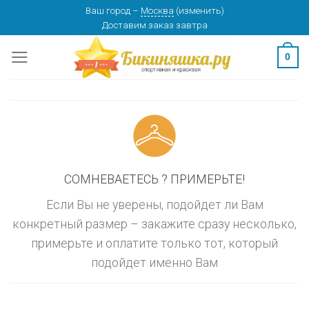
Skip
Ваш город
–
Москва
(
изменить
)
изменить
МОСКВА
Доставим заказ
завтра
to
content
0
СОМНЕВАЕТЕСЬ ? ПРИМЕРЬТЕ!
Если Вы не уверены, подойдет ли Вам
конкретный размер – закажите сразу несколько,
примерьте и оплатите только тот, который
подойдет именно Вам