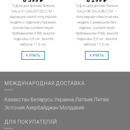
₽
₽
Туфли для фитнес бикини
Туфли для фитнес бикини
GALA-01 GALA01SD/C/M –
GALA-08 GALA08/C/M –
вариация самой популярной
популярная классическая
модели с отделкой стразами,
модель с ремешком без
полностью соответствуют
отделки, соответствует
требованиям IFBB, высота
требованиям IFBB, высота
подошвы 0,9 см., высота
подошвы 0,9 см., высота
каблука 11,5 см.
каблука 11,5 см.
КУПИТЬ
КУПИТЬ
МЕЖДУНАРОДНАЯ ДОСТАВКА
Казахстан
Беларусь
Украина
Латвия
Литва
Эстония
Азербайджан
Молдавия
ДЛЯ ПОКУПАТЕЛЕЙ