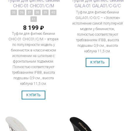
Туфли для фитнес бикини
Туфли для фитнес бикини
CHIC-01 CHIC01/C/M
GALA-01 GALA01/C-G/C
Туфли для фитнес-бикини
35
36
37
38
39
40
GALA01/C-G/C – «Золотое»
41
исполнение самой популярной
8 199
₽
модели у бикинисток,
Туфли для фитнес бикини
полностью соответствуют
CHIC-01 CHIC01/C/M – вторая
требованиям IFBB, высота
по популярности модель у
подошвы 0,9 см., высота
бикинисток в классическом
каблука 11,5 см.
исполнении на шпильке с
фронтальным подъемом.
КУПИТЬ
Полностью соответствуют
требованиям IFBB, высота
подошвы 0,9 см., высота
каблука 11,5 см.
КУПИТЬ