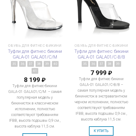
ОБУВЬ ДЛЯ ФИТНЕС-БИКИНИ
ОБУВЬ ДЛЯ ФИТНЕС-БИКИНИ
Туфли для фитнес бикини
Туфли для фитнес бикини
GALA-01 GALA01/C/M
GALA-01 GALA01/C-B/B
35
36
37
38
39
40
35
36
37
38
39
7 999
41
₽
8 199
₽
Туфли для фитнес бикини
GALA-01 GALA01/C-B/B –
Туфли для фитнес-бикини
самая популярная модель у
GALA-01 GALA01/C/M – самая
бикинисток в экстравагантном
популярная модель у
черном исполнении, полностью
бикинисток в классическом
соответствуют требованиям
исполнении, полностью
IFBB, высота подошвы 0,9 см.,
соответствуют требованиям
высота каблука 11,5 см.
IFBB, высота подошвы 0,9 см.,
высота каблука 11,5 см.
КУПИТЬ