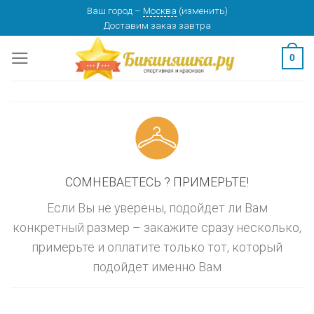
Skip
Ваш город
–
Москва
(
изменить
)
изменить
МОСКВА
Доставим заказ
завтра
to
content
0
СОМНЕВАЕТЕСЬ ? ПРИМЕРЬТЕ!
Если Вы не уверены, подойдет ли Вам
конкретный размер – закажите сразу несколько,
примерьте и оплатите только тот, который
подойдет именно Вам