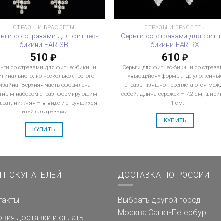
СТРАЗЫ И БРАСЛЕТЫ
СТРАЗЫ И БРАСЛЕТЫ
рьги со стразами для фитнес-
Серьги со стразами для фитн
бикини EAR-SB
бикини EAR-RX
510
610
₽
₽
ьги со стразами для фитнес-бикини
Серьги для фитнес-бикини со страз
игинального, но несколько строгого
«вьющейся» формы, где уложенны
изайна. Верхняя часть оформлена
стразы изящно переплетаются меж
тным набором страз, формирующим
собой. Длина сережек – 7.2 см, ширин
драт, нижняя – в виде 7 струящихся
1.1 см.
нитей со стразами.
КУПИТЬ
КУПИТЬ
Я ПОКУПАТЕЛЕЙ
ДОСТАВКА ПО РОССИИ
такты
Выбрать другой город
Москва
Санкт-Петербург
овия доставки и оплаты