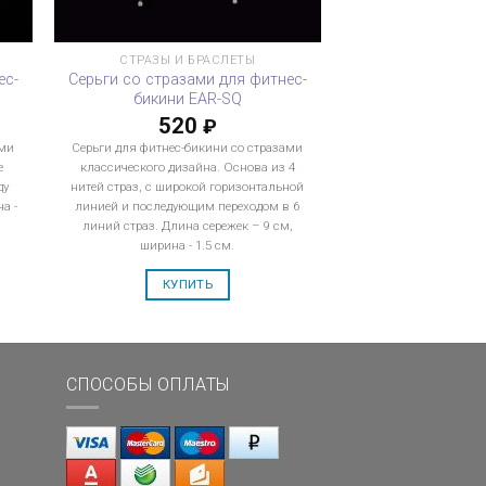
СТРАЗЫ И БРАСЛЕТЫ
ес-
Серьги со стразами для фитнес-
бикини EAR-SQ
520
₽
ами
Серьги для фитнес-бикини со стразами
е
классического дизайна. Основа из 4
ду
нитей страз, с широкой горизонтальной
а -
линией и последующим переходом в 6
линий страз. Длина сережек – 9 см,
ширина - 1.5 см.
КУПИТЬ
СПОСОБЫ ОПЛАТЫ