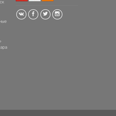
ск
ные
ь
ара