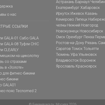
Астрахань
Барнаул
Челябин
держка
Екатеринбург
Хабаровск
Иркутск
Ижевск
Казань
ывы о нас
Кемерово
Липецк
Набереж
челны
Нижний Новгород
СТРЫЕ ССЫЛКИ
Новокузнецк
Новосибирск
Омск
Оренбург
Пенза
Перм
ли GALA-01
Сабо GALA
Ростов-на-Дону
Рязань
Сам
ли GALA-08
Туфли CHIC
Саратов
Томск
Тольятти
ли CLEARLY
Тюмень
Уфа
Ульяновск
емешком на щиколотку
Владивосток
Воронеж
вь со стразами
Ярославль
Красноярск
вь в «Золоте»
о для фитнес-бикини
нес-бикини
о GALA01
нес-пояс Tecnomed 2
© Бикиняшка.ру, Москва 2026