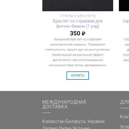
СТРАЗЫ И БРАСЛЕТЫ
Браслет со стразами для
Се
фитнес-бикини (1 ряд)
350
₽
Изящный браслет со стразами
Сер
минимальной ширины. Подчеркнет
ор
элегантность ваших рук на выступлении.
д
Наибольший визуальный эффект
пло
достигается при использовании
ква
нескольких браслетов одновременно.
КУПИТЬ
МЕЖДУНАРОДНАЯ
ДЛ
ДОСТАВКА
Кон
Казахстан
Беларусь
Украина
Усл
Латвия
Литва
Эстония