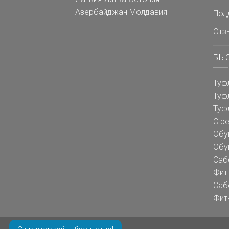
Азербайджан
Молдавия
Под
Отз
БЫ
Туф
Туф
Туф
С р
Обу
Обу
Саб
Фит
Саб
Фит