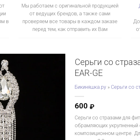
ют
Мы работаем с оригинальной продукцией
ции
от ведущих брендов, а также сами
ям в
проверяем все товары в каждом заказе
До
перед тем, как отправить их Вам
о
Серьги со страз
EAR-GE
Бикиняшка.ру
»
Серьги со с
600
₽
Серьги со стразами для фи
обрамляющих укрупненный 
композиционном центре. Дл