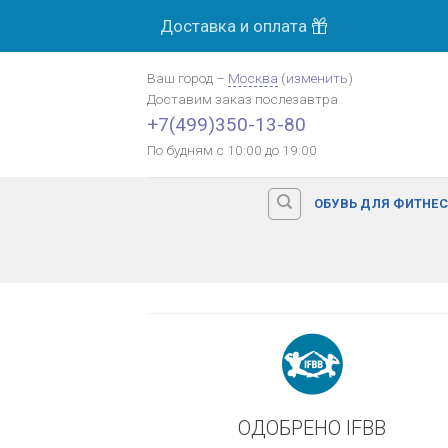
Skip
Доставка и оплата
МОСК
to
content
Ваш город
–
Москва
(
изменить
)
Доставим заказ
послезавтра
Оплата картой банка
+7(499)350-13-80
По будням с 10:00 до 19:00
ОБУВЬ ДЛЯ ФИТНЕ
ОДОБРЕНО IFBB