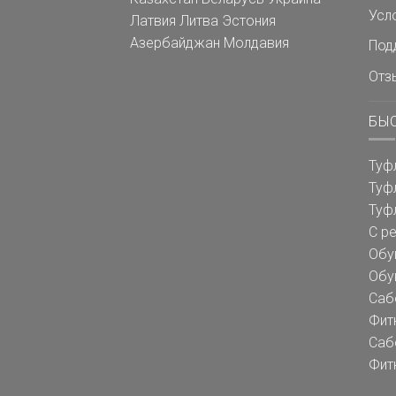
Усл
Латвия
Литва
Эстония
Азербайджан
Молдавия
Под
Отз
БЫ
Туф
Туф
Туф
С р
Обу
Обу
Саб
Фит
Саб
Фит