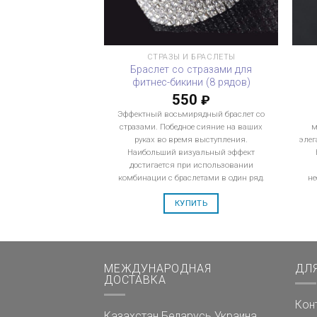
СТРАЗЫ И БРАСЛЕТЫ
Браслет со стразами для
фитнес-бикини (8 рядов)
550
₽
Эффектный восьмирядный браслет со
стразами. Победное сияние на ваших
м
руках во время выступления.
элег
Наибольший визуальный эффект
достигается при использовании
комбинации с браслетами в один ряд.
не
КУПИТЬ
МЕЖДУНАРОДНАЯ
ДЛ
ДОСТАВКА
Кон
Казахстан
Беларусь
Украина