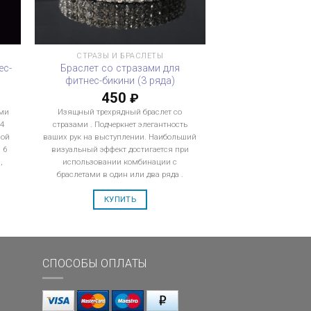
СТРАЗЫ И БРАСЛЕТЫ
ес-
Браслет со стразами для
фитнес-бикини (3 ряда)
450
₽
ами
Изящный трехрядный браслет со
4
стразами . Подчеркнет элегантность
ной
ваших рук на выступлении. Наибольший
 6
визуальный эффект достигается при
,
использовании комбинации с
браслетами в один или два ряда .
КУПИТЬ
СПОСОБЫ ОПЛАТЫ