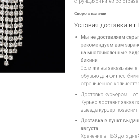
струящихся нитей со страза
Скоро в наличии
Условия доставки в г.
Мы не доставляем серьг
рекомендуем вам заране
на многочисленные виде
бикини
.
Если же вы заказываете 
обувью для фитнес-бики
ограниченное количеств
Доставка курьером – от 
Курьер доставит заказ п
выезда курьер позвонит
Доставка в пункт выдачи
августа
Хранение в ПВЗ до 5 дне