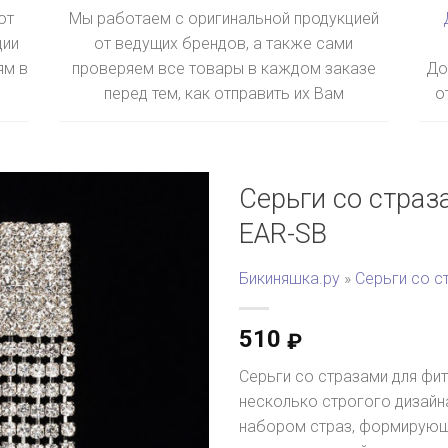
ют
Мы работаем с оригинальной продукцией
ции
от ведущих брендов, а также сами
ям в
проверяем все товары в каждом заказе
До
перед тем, как отправить их Вам
о
Серьги со страз
EAR-SB
Бикиняшка.ру
»
Серьги со с
510
₽
Серьги со стразами для фит
несколько строгого дизайн
набором страз, формирующи