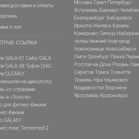
Москва
Санкт-Петербург
овия доставки и оплаты
Астрахань
Барнаул
Челябин
держка
Екатеринбург
Хабаровск
Иркутск
Ижевск
Казань
ывы о нас
Кемерово
Липецк
Набереж
челны
Нижний Новгород
СТРЫЕ ССЫЛКИ
Новокузнецк
Новосибирск
Омск
Оренбург
Пенза
Перм
ли GALA-01
Сабо GALA
Ростов-на-Дону
Рязань
Сам
ли GALA-08
Туфли CHIC
Саратов
Томск
Тольятти
ли CLEARLY
Тюмень
Уфа
Ульяновск
емешком на щиколотку
Владивосток
Воронеж
вь со стразами
Ярославль
Красноярск
вь в «Золоте»
о для фитнес-бикини
нес-бикини
о GALA01
нес-пояс Tecnomed 2