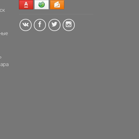
ск
ные
ь
ара