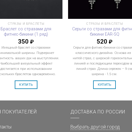
СТРАЗЫ И БРАСЛЕТЫ
СТРАЗЫ И БРАСЛЕТЫ
Браслет со стразами для
Серьги со стразами для фитн
фитнес-бикини (1 ряд)
бикини EAR-SQ
350
520
₽
₽
Изящный браслет со стразами
Серьги для фитнес-бикини со страз
инимальной ширины. Подчеркнет
классического дизайна. Основа из 
антность ваших рук на выступлении.
нитей страз, с широкой горизонталь
Наибольший визуальный эффект
линией и последующим переходом в
достигается при использовании
линий страз. Длина сережек – 9 см
скольких браслетов одновременно.
ширина - 1.5 см.
КУПИТЬ
КУПИТЬ
Я ПОКУПАТЕЛЕЙ
ДОСТАВКА ПО РОССИИ
такты
Выбрать другой город