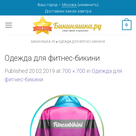
Skip
Ваш город
–
Москва
(
изменить
)
Доставим заказ
завтра
to
content
0
БИКИНЯШКА.РУ
»
ОДЕЖДА ДЛЯ ФИТНЕС-БИКИНИ
Одежда для фитнес-бикини
Published
20.02.2019
at
700 × 700
in
Одежда для
фитнес-бикини