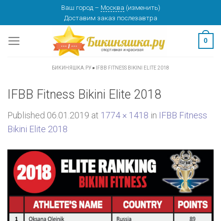
Skip
Ваш город
–
Москва
(
изменить
)
Доставим заказ
послезавтра
to
content
0
БИКИНЯШКА.РУ
»
IFBB FITNESS BIKINI ELITE 2018
IFBB Fitness Bikini Elite 2018
Published
06.01.2019
at
1774 × 1418
in
IFBB Fitness
Bikini Elite 2018