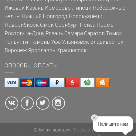
Ижевск
Казань
Кемерово
Липецк
Набережные
челны
Нижний Новгород
Новокузнецк
Новосибирск
Омск
Оренбург
Пенза
Пермь
Ростов-на-Дону
Рязань
Самара
Саратов
Томск
Тольятти
Тюмень
Уфа
Ульяновск
Владивосток
Воронеж
Ярославль
Красноярск
СПОСОБЫ ОПЛАТЫ
Напишите нам
© Бикиняшка.ру, Москва 2026