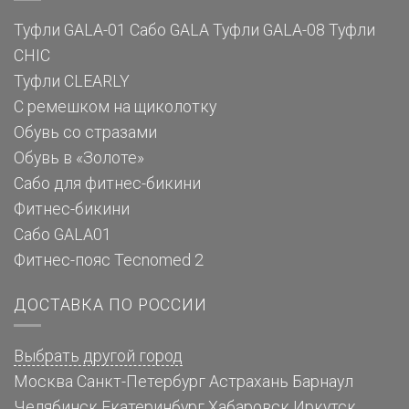
Туфли GALA-01
Сабо GALA
Туфли GALA-08
Туфли
CHIC
Туфли CLEARLY
С ремешком на щиколотку
Обувь со стразами
Обувь в «Золоте»
Сабо для фитнес-бикини
Фитнес-бикини
Сабо GALA01
Фитнес-пояс Tecnomed 2
ДОСТАВКА ПО РОССИИ
Выбрать другой город
Москва
Санкт-Петербург
Астрахань
Барнаул
Челябинск
Екатеринбург
Хабаровск
Иркутск