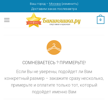
Skip
Ваш город
–
Москва
(
изменить
)
изменить
МОСКВА
Доставим заказ
послезавтра
to
content
0
СОМНЕВАЕТЕСЬ ? ПРИМЕРЬТЕ!
Если Вы не уверены, подойдет ли Вам
конкретный размер – закажите сразу несколько,
примерьте и оплатите только тот, который
подойдет именно Вам