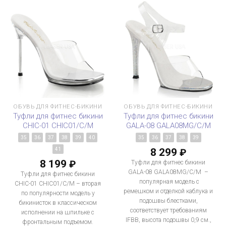
ОБУВЬ ДЛЯ ФИТНЕС-БИКИНИ
ОБУВЬ ДЛЯ ФИТНЕС-БИКИНИ
Туфли для фитнес бикини
Туфли для фитнес бикини
CHIC-01 CHIC01/C/M
GALA-08 GALA08MG/C/M
35
36
37
38
39
40
35
36
37
38
39
8 299
41
₽
8 199
₽
Туфли для фитнес бикини
GALA-08 GALA08MG/C/M –
Туфли для фитнес бикини
популярная модель с
CHIC-01 CHIC01/C/M – вторая
ремешком и отделкой каблука и
по популярности модель у
подошвы блестками,
бикинисток в классическом
соответствует требованиям
исполнении на шпильке с
IFBB, высота подошвы 0,9 см.,
фронтальным подъемом.