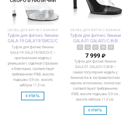
СКОРО В НАЛИЧИИ
ОБУВЬ ДЛЯ ФИТНЕС-БИКИНИ
ОБУВЬ ДЛЯ ФИТНЕС-БИКИНИ
Туфли для фитнес бикини
Туфли для фитнес бикини
GALA-19 GALA19/SMCG/C
GALA-01 GALA01/C-B/B
Туфли для фитнес бикини
35
36
37
38
39
GALA-19 GALA19/SMCG/C –
7 999
₽
оригинальная модель с
Туфли для фитнес бикини
ремешком с отделкой стразами
GALA-01 GALA01/C-B/B –
и блестками, соответствует
самая популярная модель у
требованиям IFBB, высота
бикинисток в экстравагантном
подошвы 0,9 см., высота
черном исполнении, полностью
каблука 11,5 см.
соответствуют требованиям
IFBB, высота подошвы 0,9 см.,
КУПИТЬ
высота каблука 11,5 см.
КУПИТЬ