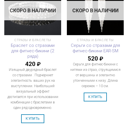
СКОРО В НАЛИЧИИ
СКОРО В НАЛИЧИИ
СТРАЗЫ И БРАСЛЕТЫ
СТРАЗЫ И БРАСЛЕТЫ
Браслет со стразами
Серьги со стразами для
для фитнес-бикини (2
фитнес-бикини EAR-SM
ряда)
520
₽
420
₽
Серьги для фитнес-бикини с
Изящный двурядный браслет
нитями из страз, струящимися
со стразами . Подчеркнет
от вершины и элегантно
элегантность ваших рук на
утонченными к низу. Длина
выступлении. Наибольший
сережек – 10 см.
визуальный эффект
достигается при использовании
КУПИТЬ
комбинации с браслетами в
один ряд одновременно.
КУПИТЬ