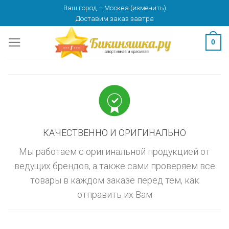
Skip
Ваш город
–
Москва
(
изменить
)
изменить
МОСКВА
Доставим заказ
завтра
to
content
0
КАЧЕСТВЕННО И ОРИГИНАЛЬНО
Мы работаем с оригинальной продукцией от
ведущих брендов, а также сами проверяем все
товары в каждом заказе перед тем, как
отправить их Вам