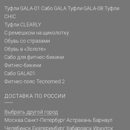
Туфли GALA-01
Сабо GALA
Туфли GALA-08
Туфли
CHIC
Туфли CLEARLY
С ремешком на щиколотку
Обувь со стразами
Обувь в «Золоте»
Сабо для фитнес-бикини
Фитнес-бикини
Сабо GALA01
Фитнес-пояс Tecnomed 2
ДОСТАВКА ПО РОССИИ
Выбрать другой город
Москва
Санкт-Петербург
Астрахань
Барнаул
Челябинск
Екатеринбург
Хабаровск
Иркутск