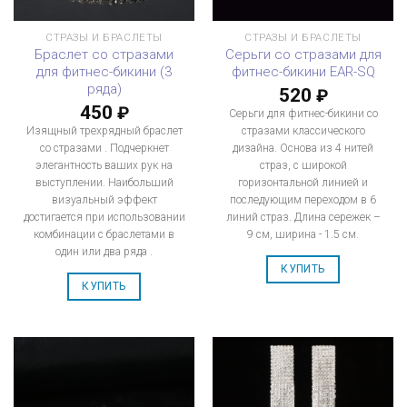
СТРАЗЫ И БРАСЛЕТЫ
СТРАЗЫ И БРАСЛЕТЫ
Браслет со стразами
Серьги со стразами для
для фитнес-бикини (3
фитнес-бикини EAR-SQ
ряда)
520
₽
450
₽
Серьги для фитнес-бикини со
Изящный трехрядный браслет
стразами классического
со стразами . Подчеркнет
дизайна. Основа из 4 нитей
элегантность ваших рук на
страз, с широкой
выступлении. Наибольший
горизонтальной линией и
визуальный эффект
последующим переходом в 6
достигается при использовании
линий страз. Длина сережек –
комбинации с браслетами в
9 см, ширина - 1.5 см.
один или два ряда .
КУПИТЬ
КУПИТЬ