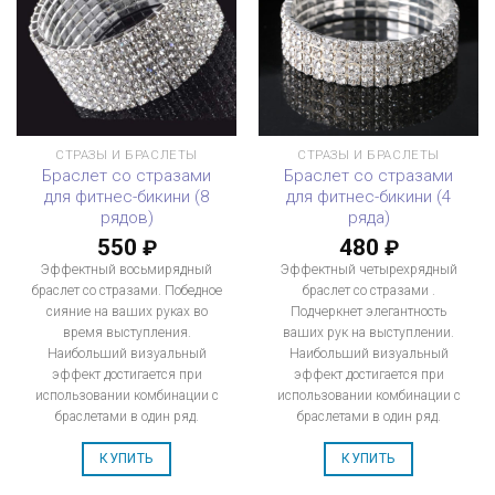
СТРАЗЫ И БРАСЛЕТЫ
СТРАЗЫ И БРАСЛЕТЫ
Браслет со стразами
Браслет со стразами
для фитнес-бикини (8
для фитнес-бикини (4
рядов)
ряда)
550
480
₽
₽
Эффектный восьмирядный
Эффектный четырехрядный
браслет со стразами. Победное
браслет со стразами .
сияние на ваших руках во
Подчеркнет элегантность
время выступления.
ваших рук на выступлении.
Наибольший визуальный
Наибольший визуальный
эффект достигается при
эффект достигается при
использовании комбинации с
использовании комбинации с
браслетами в один ряд.
браслетами в один ряд.
КУПИТЬ
КУПИТЬ