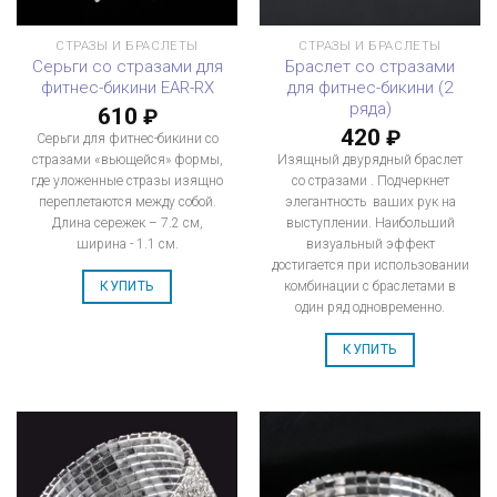
СТРАЗЫ И БРАСЛЕТЫ
СТРАЗЫ И БРАСЛЕТЫ
Серьги со стразами для
Браслет со стразами
фитнес-бикини EAR-RX
для фитнес-бикини (2
ряда)
610
₽
420
₽
Серьги для фитнес-бикини со
стразами «вьющейся» формы,
Изящный двурядный браслет
где уложенные стразы изящно
со стразами . Подчеркнет
переплетаются между собой.
элегантность ваших рук на
Длина сережек – 7.2 см,
выступлении. Наибольший
ширина - 1.1 см.
визуальный эффект
достигается при использовании
комбинации с браслетами в
КУПИТЬ
один ряд одновременно.
КУПИТЬ