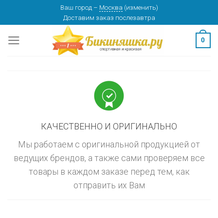
Skip
Ваш город
–
Москва
(
изменить
)
изменить
МОСКВА
Доставим заказ
послезавтра
to
content
0
КАЧЕСТВЕННО И ОРИГИНАЛЬНО
Мы работаем с оригинальной продукцией от
ведущих брендов, а также сами проверяем все
товары в каждом заказе перед тем, как
отправить их Вам