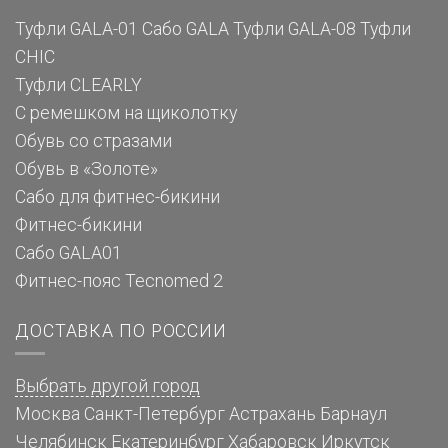
Туфли GALA-01
Сабо GALA
Туфли GALA-08
Туфли
CHIC
Туфли CLEARLY
С ремешком на щиколотку
Обувь со стразами
Обувь в «Золоте»
Сабо для фитнес-бикини
Фитнес-бикини
Сабо GALA01
Фитнес-пояс Tecnomed 2
ДОСТАВКА ПО РОССИИ
Выбрать другой город
Москва
Санкт-Петербург
Астрахань
Барнаул
Челябинск
Екатеринбург
Хабаровск
Иркутск