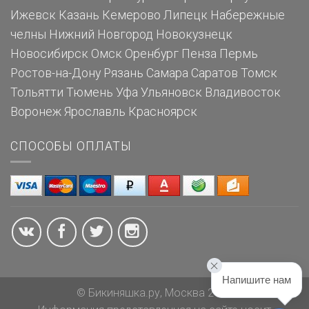
Ижевск
Казань
Кемерово
Липецк
Набережные
челны
Нижний Новгород
Новокузнецк
Новосибирск
Омск
Оренбург
Пенза
Пермь
Ростов-на-Дону
Рязань
Самара
Саратов
Томск
Тольятти
Тюмень
Уфа
Ульяновск
Владивосток
Воронеж
Ярославль
Красноярск
СПОСОБЫ ОПЛАТЫ
Напишите нам
© Бикиняшка.ру, Москва 2026