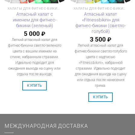
ХАЛАТЫ ДЛЯ ФИТНЕС-БИКИНИ
ХАЛАТЫ ДЛЯ ФИТНЕС-БИКИНИ
Атласный халат с
Атласный халат
именем для фитнес-
«Fitnessbikini» для
бикини (зеленый)
фитнес-бикини (светло-
голубой)
5 000
₽
3 500
₽
Легкий атласный халат для
фитнес-бикини светло-зеленого
Легкий атласный халат для
цвета с вашим именем на
фитнес-бикини светло-голубого
спине, набранным стразами.
цвета с надписью
Идеально подходит для
«Fitnessbikini», набранной
ожидания выхода на сцену или
стразами. Идеально подходит
отдыха после выхода.
для ожидания выхода на сцену
или отдыха после нанесения
грима.
КУПИТЬ
КУПИТЬ
МЕЖДУНАРОДНАЯ ДОСТАВКА