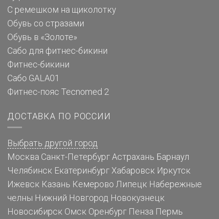
С ремешком на щиколотку
Обувь со стразами
Обувь в «Золоте»
Сабо для фитнес-бикини
Фитнес-бикини
Сабо GALA01
Фитнес-пояс Tecnomed 2
ДОСТАВКА ПО РОССИИ
Выбрать другой город
Москва
Санкт-Петербург
Астрахань
Барнаул
Челябинск
Екатеринбург
Хабаровск
Иркутск
Ижевск
Казань
Кемерово
Липецк
Набережные
челны
Нижний Новгород
Новокузнецк
Новосибирск
Омск
Оренбург
Пенза
Пермь