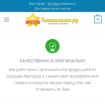
Skip
Ваш город
–
Москва
(
изменить
)
изменить
МОСКВА
Доставим заказ
завтра
to
content
0
КАЧЕСТВЕННО И ОРИГИНАЛЬНО
Мы работаем с оригинальной продукцией от
ведущих брендов, а также сами проверяем все
товары в каждом заказе перед тем, как
отправить их Вам