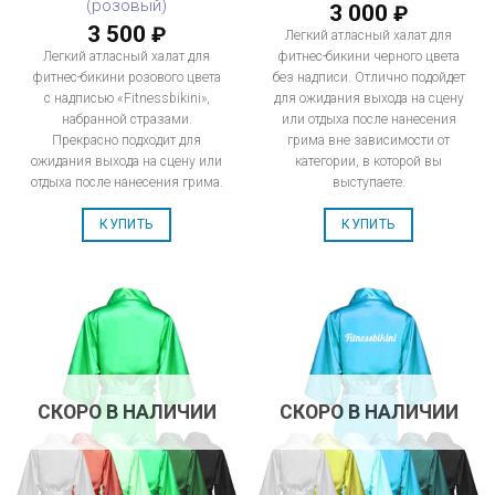
(розовый)
3 000
₽
3 500
₽
Легкий атласный халат для
Легкий атласный халат для
фитнес-бикини черного цвета
фитнес-бикини розового цвета
без надписи. Отлично подойдет
с надписью «Fitnessbikini»,
для ожидания выхода на сцену
набранной стразами.
или отдыха после нанесения
Прекрасно подходит для
грима вне зависимости от
ожидания выхода на сцену или
категории, в которой вы
отдыха после нанесения грима.
выступаете.
КУПИТЬ
КУПИТЬ
СКОРО В НАЛИЧИИ
СКОРО В НАЛИЧИИ