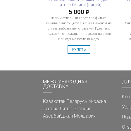
фитнес-бикини (синий)
5 000
₽
Легкий атласный халат для фитнес-
Л
бикини синего цвета с вашим именем на
бик
спине, набранным стразами. Идеально
подходит для ожидания выхода на сцену
или отдыха после выхода.
КУПИТЬ
МЕЖДУНАРОДНАЯ
ДЛ
ДОСТАВКА
Кон
Казахстан
Беларусь
Украина
Усл
Латвия
Литва
Эстония
Азербайджан
Молдавия
Под
Отз