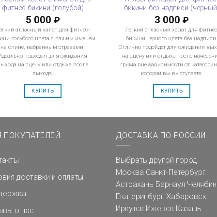
фитнес-бикини (голубой)
бикини без надписи (черный
5 000
3 000
₽
₽
егкий атласный халат для фитнес-
Легкий атласный халат для фитнес
ини голубого цвета с вашим именем
бикини черного цвета без надписи
на спине, набранным стразами.
Отлично подойдет для ожидания вых
Идеально подходит для ожидания
на сцену или отдыха после нанесен
выхода на сцену или отдыха после
грима вне зависимости от категории
выхода.
которой вы выступаете.
КУПИТЬ
КУПИТЬ
Я ПОКУПАТЕЛЕЙ
ДОСТАВКА ПО РОССИИ
такты
Выбрать другой город
Москва
Санкт-Петербург
овия доставки и оплаты
Астрахань
Барнаул
Челябин
держка
Екатеринбург
Хабаровск
Иркутск
Ижевск
Казань
ывы о нас