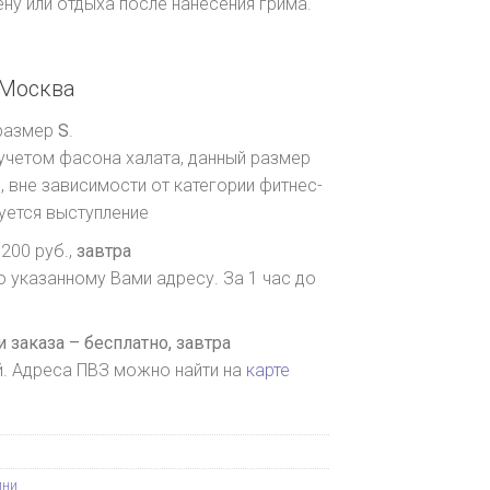
ну или отдыха после нанесения грима.
Москва
 размер
S
.
 учетом фасона халата, данный размер
 вне зависимости от категории фитнес-
руется выступление
200 руб.,
завтра
о указанному Вами адресу. За 1 час до
 заказа – бесплатно,
завтра
й. Адреса ПВЗ можно найти на
карте
ини