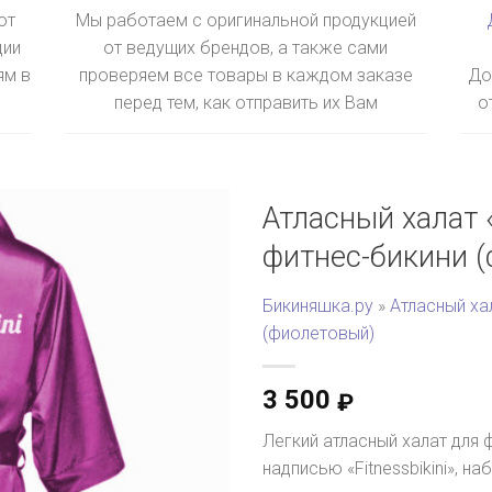
ют
Мы работаем с оригинальной продукцией
ции
от ведущих брендов, а также сами
ям в
проверяем все товары в каждом заказе
До
перед тем, как отправить их Вам
о
Атласный халат «
фитнес-бикини 
Бикиняшка.ру
»
Атласный хал
(фиолетовый)
3 500
₽
Легкий атласный халат для 
надписью «Fitnessbikini», н