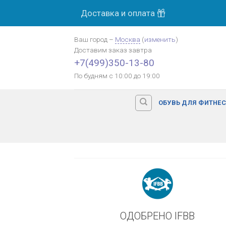
Skip
Доставка и оплата
МОСК
to
content
Ваш город
–
Москва
(
изменить
)
Доставим заказ
завтра
Оплата картой банка
+7(499)350-13-80
По будням с 10:00 до 19:00
ОБУВЬ ДЛЯ ФИТНЕ
ОДОБРЕНО IFBB