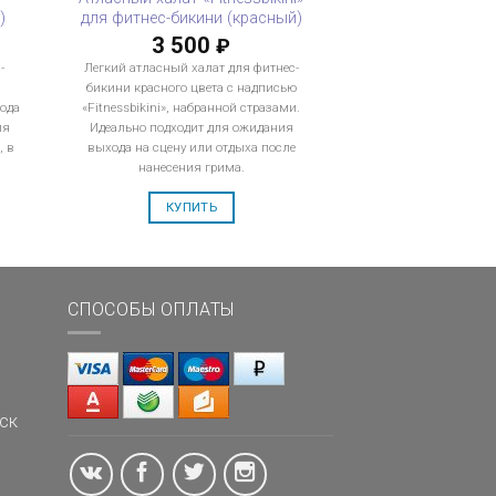
)
для фитнес-бикини (красный)
3 500
₽
-
Легкий атласный халат для фитнес-
.
бикини красного цвета с надписью
ода
«Fitnessbikini», набранной стразами.
ия
Идеально подходит для ожидания
, в
выхода на сцену или отдыха после
нанесения грима.
КУПИТЬ
СПОСОБЫ ОПЛАТЫ
ск