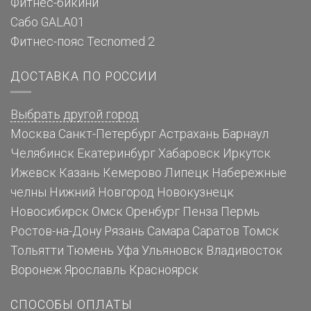
Фитнес-бикини
Сабо GALA01
Фитнес-пояс Tecnomed 2
ДОСТАВКА ПО РОССИИ
Выбрать другой город
Москва
Санкт-Петербург
Астрахань
Барнаул
Челябинск
Екатеринбург
Хабаровск
Иркутск
Ижевск
Казань
Кемерово
Липецк
Набережные
челны
Нижний Новгород
Новокузнецк
Новосибирск
Омск
Оренбург
Пенза
Пермь
Ростов-на-Дону
Рязань
Самара
Саратов
Томск
Тольятти
Тюмень
Уфа
Ульяновск
Владивосток
Воронеж
Ярославль
Красноярск
СПОСОБЫ ОПЛАТЫ