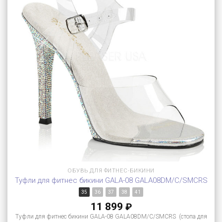
ОБУВЬ ДЛЯ ФИТНЕС-БИКИНИ
Туфли для фитнес бикини GALA-08 GALA08DM/C/SMCRS
35
36
37
38
41
11 899
₽
Туфли для фитнес бикини GALA-08 GALA08DM/C/SMCRS (стопа для