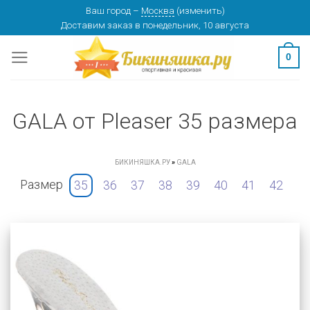
Skip
Ваш город
–
Москва
(
изменить
)
Доставим заказ
в понедельник, 10 августа
to
content
0
GALA от Pleaser 35 размера
БИКИНЯШКА.РУ
»
GALA
Размер
35
36
37
38
39
40
41
42