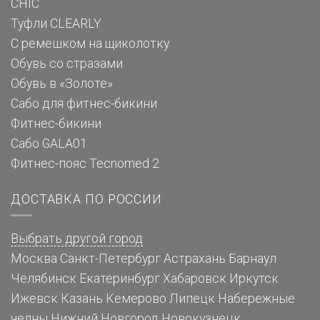
CHIC
Туфли CLEARLY
С ремешком на щиколотку
Обувь со стразами
Обувь в «Золоте»
Сабо для фитнес-бикини
Фитнес-бикини
Сабо GALA01
Фитнес-пояс Tecnomed 2
ДОСТАВКА ПО РОССИИ
Выбрать другой город
Москва
Санкт-Петербург
Астрахань
Барнаул
Челябинск
Екатеринбург
Хабаровск
Иркутск
Ижевск
Казань
Кемерово
Липецк
Набережные
челны
Нижний Новгород
Новокузнецк