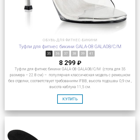
ОБУВЬ ДЛЯ ФИТНЕС-БИКИНИ
Туфли для фитнес бикини GALA-08 GALA08/C/M
35
36
37
38
39
41
8 299
₽
Туфли для фитнес бикини GALA-08 GALA08/C/M (стопа для 35
размера – 22.8 см) – популярная классическая модель с ремешком
без отделки, соответствует требованиям IFBB, высота подошвы 0,9 см.,
высота каблука 11,5 см.
КУПИТЬ