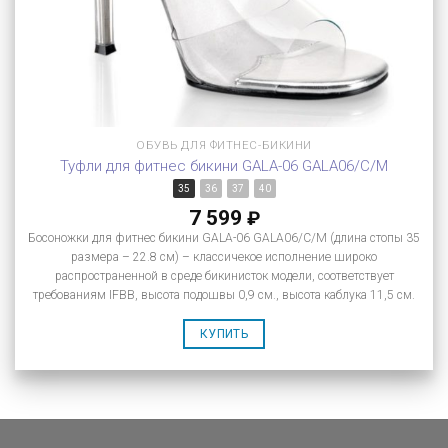
ОБУВЬ ДЛЯ ФИТНЕС-БИКИНИ
Туфли для фитнес бикини GALA-06 GALA06/C/M
35
36
37
40
7 599
₽
Босоножки для фитнес бикини GALA-06 GALA06/C/M (длина стопы 35
размера – 22.8 см) – классичекое исполнение широко
распространенной в среде бикинисток модели, соответствует
требованиям IFBB, высота подошвы 0,9 см., высота каблука 11,5 см.
КУПИТЬ