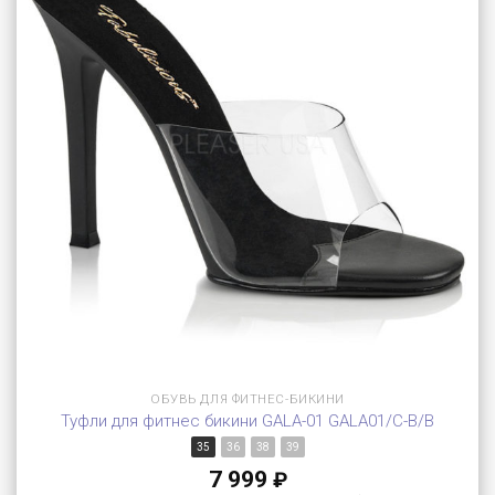
ОБУВЬ ДЛЯ ФИТНЕС-БИКИНИ
Туфли для фитнес бикини GALA-01 GALA01/C-B/B
35
36
38
39
7 999
₽