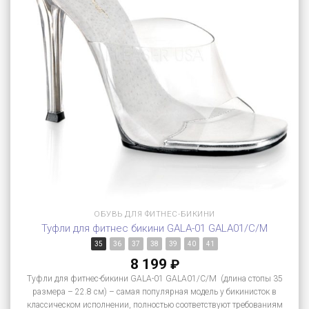
ОБУВЬ ДЛЯ ФИТНЕС-БИКИНИ
Туфли для фитнес бикини GALA-01 GALA01/C/M
35
36
37
38
39
40
41
8 199
₽
Туфли для фитнес-бикини GALA-01 GALA01/C/M (длина стопы 35
размера – 22.8 см) – самая популярная модель у бикинисток в
классическом исполнении, полностью соответствуют требованиям